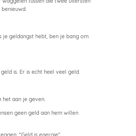
 waggelen tussen die twee uitersten
n benieuwd.
ls je geldangst hebt, ben je bang om
ld is. Er is echt heel veel geld.
 het aan je geven.
nsen geen geld aan hem willen
eggen: “Geld is energie”.