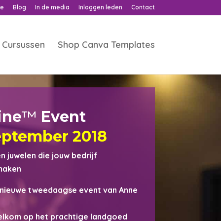
ne
Blog
In de media
Inloggen leden
Contact
Cursussen
Shop Canva Templates
ine
™
Event
september 2018
 juwelen die jouw bedrijf
 maken
t nieuwe tweedaagse event van Anne
elkom op het prachtige landgoed