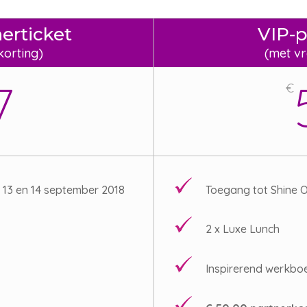
erticket
VIP-p
korting)
(met v
7
€
 13 en 14 september 2018
Toegang tot Shine O
2 x Luxe Lunch
Inspirerend werkbo