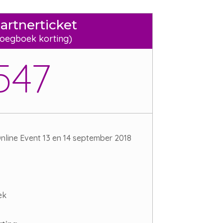
artnerticket
roegboek korting)
547
nline Event 13 en 14 september 2018
ek