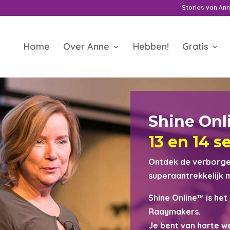
Stories van An
Home
Over Anne
Hebben!
Gratis
Shine Onl
13 en 14 
Ontdek de verborgen
superaantrekkelijk
Shine Online
™
is he
Raaymakers.
Je bent van harte w