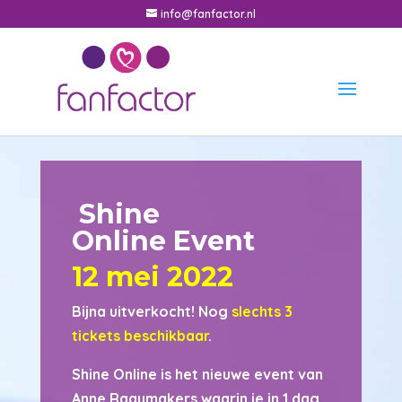
info@fanfactor.nl
Shine
Online
Event
12 mei 2022
Bijna uitverkocht! Nog
slechts 3
tickets beschikbaar
.
Shine Online
is het nieuwe event van
Anne Raaymakers waarin je in 1 dag