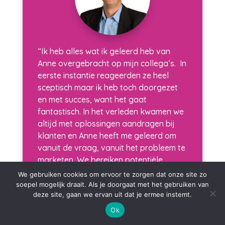
“Ik heb alles wat ik geleerd heb van
Anne overgebracht op mijn collega’s. In
eerste instantie reageerden ze heel
sceptisch maar ik heb toch doorgezet
en met succes, want het gaat
fantastisch. In het verleden kwamen we
altijd met oplossingen aandragen bij
klanten en Anne heeft me geleerd om
vanuit de vraag, vanuit het probleem te
marketen. We bereiken potentiële
opdrachtgevers online nu veel beter.”
We gebruiken cookies om ervoor te zorgen dat onze site zo
soepel mogelijk draait. Als je doorgaat met het gebruiken van
deze site, gaan we ervan uit dat je ermee instemt.
Danny Floren – Synarchis
Ok
Adviesbureau voor sport, welzijn,
cultuur en onderwijs