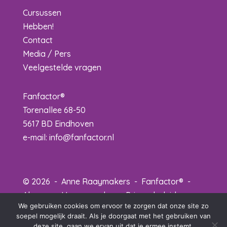
Cursussen
Hebben!
Contact
Media / Pers
Veelgestelde vragen
Fanfactor®
Torenallee 68-50
5617 BD Eindhoven
e-mail:
info@fanfactor.nl
© 2026 - Anne Raaymakers - Fanfactor® -
Algemene Voorwaarden
-
Privacybeleid
-
We gebruiken cookies om ervoor te zorgen dat onze site zo
Disclaimer
-
Credits
soepel mogelijk draait. Als je doorgaat met het gebruiken van
deze site, gaan we ervan uit dat je ermee instemt.