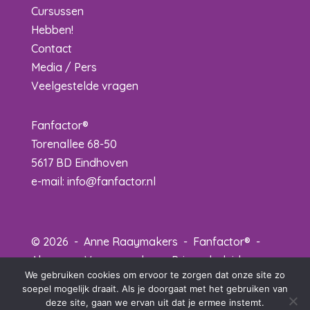
Cursussen
Hebben!
Contact
Media / Pers
Veelgestelde vragen
Fanfactor®
Torenallee 68-50
5617 BD Eindhoven
e-mail:
info@fanfactor.nl
© 2026 - Anne Raaymakers - Fanfactor® -
Algemene Voorwaarden
-
Privacybeleid
-
We gebruiken cookies om ervoor te zorgen dat onze site zo
Disclaimer
-
Credits
soepel mogelijk draait. Als je doorgaat met het gebruiken van
deze site, gaan we ervan uit dat je ermee instemt.