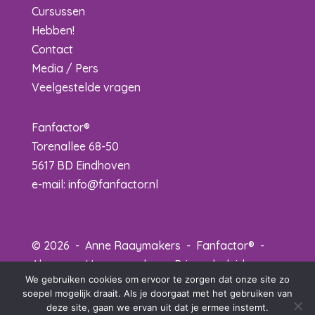
Cursussen
Hebben!
Contact
Media / Pers
Veelgestelde vragen
Fanfactor®
Torenallee 68-50
5617 BD Eindhoven
e-mail:
info@fanfactor.nl
© 2026 - Anne Raaymakers - Fanfactor® -
Algemene Voorwaarden
-
Privacybeleid
-
We gebruiken cookies om ervoor te zorgen dat onze site zo
Disclaimer
-
Credits
soepel mogelijk draait. Als je doorgaat met het gebruiken van
deze site, gaan we ervan uit dat je ermee instemt.