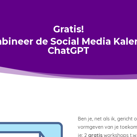
Gratis!
bineer de Social Media Kale
ChatGPT
Ben je, net als ik, gericht
vormgeven van je toekoms
je: 2
gratis
workshops t.w.